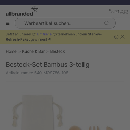
Werbeartikel suchen...
Jetzt an unserer 👉
Umfrage
👈 teilnehmen und ein
Stanley-
?
Refresh-Paket
gewinnen! 📢
Home
Küche & Bar
Besteck
Besteck-Set Bambus 3-teilig
Artikelnummer:
540-MO9786-108