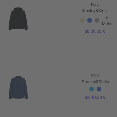
POD
Stanley&Stella
Slammer 2.0
+
Mehr
ab 36,68 €
POD
Stanley&Stella
- Stanley
Denim Shirt
ab 40,94 €