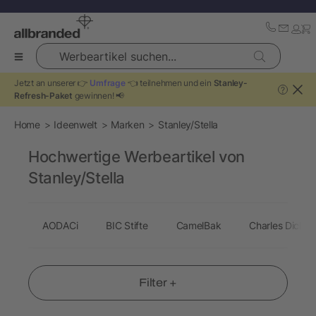
Werbeartikel suchen...
Jetzt an unserer 👉
Umfrage
👈 teilnehmen und ein
Stanley-
?
Refresh-Paket
gewinnen! 📢
Home
Ideenwelt
Marken
Stanley/Stella
Hochwertige Werbeartikel von
Stanley/Stella
AODACi
BIC Stifte
CamelBak
Charles Dicken
Filter +