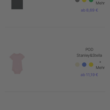
Mehr
ab 8,69 €
POD
Stanley&Stella
Baby Body
+
Mehr
ab 11,19 €