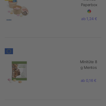
Paperbox
ab 1,24 €
Minitüte 8
g Mentos
Kaudragees
ab 0,16 €