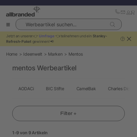
Werbeartikel suchen...
Jetzt an unserer 👉
Umfrage
👈 teilnehmen und ein
Stanley-
?
Refresh-Paket
gewinnen! 📢
Home
Ideenwelt
Marken
Mentos
mentos Werbeartikel
AODACi
BIC Stifte
CamelBak
Charles Dicken
Filter +
1-9 von 9 Artikeln