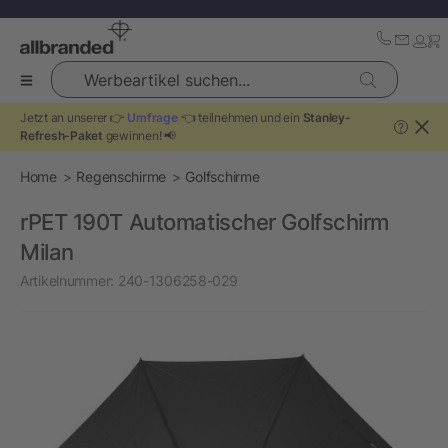
Werbeartikel suchen...
Jetzt an unserer 👉
Umfrage
👈 teilnehmen und ein
Stanley-
?
Refresh-Paket
gewinnen! 📢
Home
Regenschirme
Golfschirme
rPET 190T Automatischer Golfschirm
Milan
Artikelnummer:
240-1306258-029