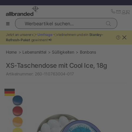
Werbeartikel suchen...
Jetzt an unserer 👉
Umfrage
👈 teilnehmen und ein
Stanley-
?
Refresh-Paket
gewinnen! 📢
Home
Lebensmittel
Süßigkeiten
Bonbons
XS-Taschendose mit Cool Ice, 18g
Artikelnummer:
260-110763004-017