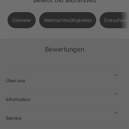
Beliebt bei allbranded
Ostereier
Weihnachtssüßigkeiten
Einkaufswa
Bewertungen
Über uns
Information
Service