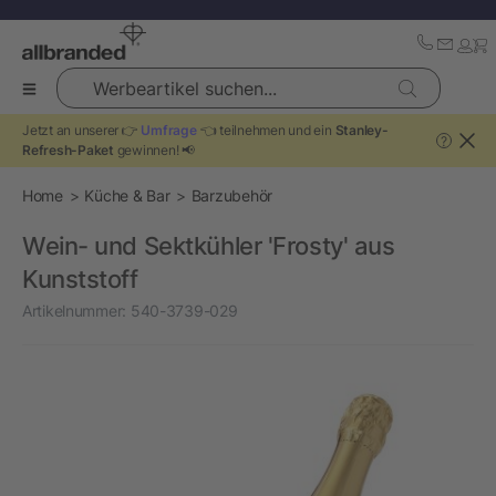
Werbeartikel suchen...
Jetzt an unserer 👉
Umfrage
👈 teilnehmen und ein
Stanley-
?
Refresh-Paket
gewinnen! 📢
Home
Küche & Bar
Barzubehör
Wein- und Sektkühler 'Frosty' aus
Kunststoff
Artikelnummer:
540-3739-029