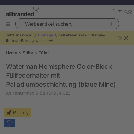
Werbeartikel suchen...
Jetzt an unserer 👉
Umfrage
👈 teilnehmen und ein
Stanley-
?
Refresh-Paket
gewinnen! 📢
Home
Stifte
Füller
Waterman Hemisphere Color-Block
Füllfederhalter mit
Palladiumbeschichtung (blaue Mine)
Artikelnummer:
3152-107934-023
Priority