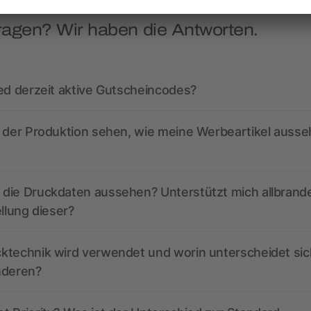
ragen? Wir haben die Antworten.
ed derzeit aktive Gutscheincodes?
r der Produktion sehen, wie meine Werbeartikel auss
die Druckdaten aussehen? Unterstützt mich allbrand
ellung dieser?
ktechnik wird verwendet und worin unterscheidet sic
nderen?