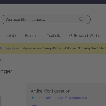
Werbeartikel suchen...
beitsplatz
Freizeit
Technik
🌱 Bewusst Werben
Umfrage
👈 teil und gewinne ein
Stanley-Refresh-Paket mit 3 Stanley Produkten
r
änger
Artikel Konfiguration
Informationen zum Bestellprozess