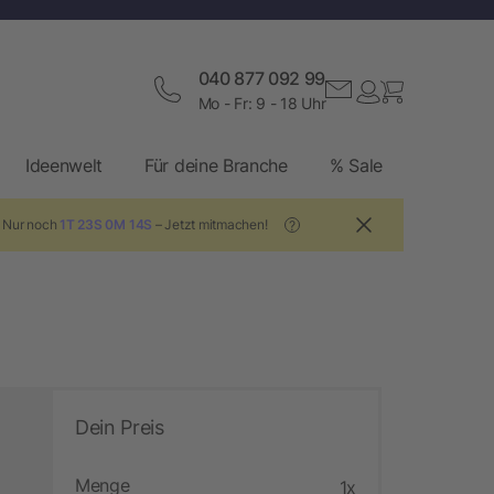
040 877 092 99
Mo - Fr: 9 - 18 Uhr
Ideenwelt
Für deine Branche
% Sale
! Nur noch
1T 23S 0M 13S
– Jetzt mitmachen!
?
Dein Preis
Menge
1x