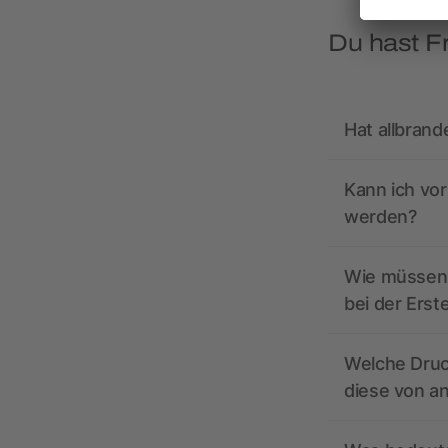
Du hast F
Hat allbrand
Kann ich vo
werden?
Wie müssen 
bei der Erst
Welche Druc
diese von a