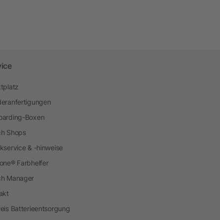
vice
tplatz
eranfertigungen
arding-Boxen
h Shops
kservice & -hinweise
one® Farbhelfer
ch Manager
akt
eis Batterieentsorgung