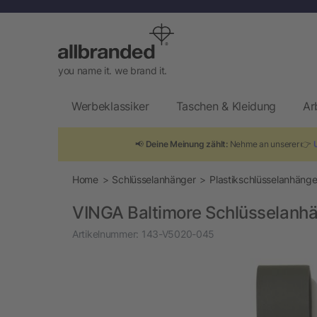
you name it. we brand it.
Werbeklassiker
Taschen & Kleidung
Ar
📢
Deine Meinung zählt:
Nehme an unserer 👉
Home
Schlüsselanhänger
Plastikschlüsselanhänge
VINGA Baltimore Schlüsselanh
Artikelnummer:
143-V5020-045