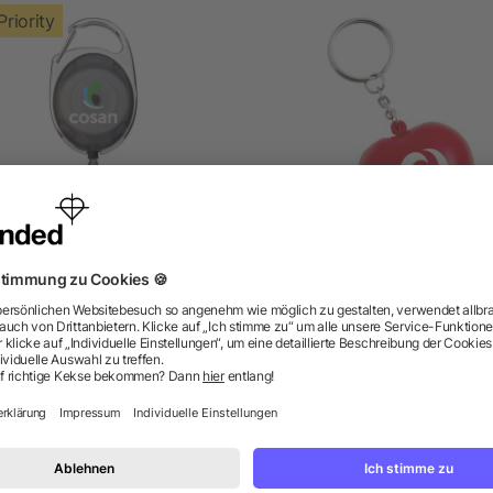
Priority
erlos Schlüsselkette mit
Anti-Stress Herz 'Love' au
Rollerclip
Schaum
5/5
(1)
ab 0,77 €
ab 0,22 €