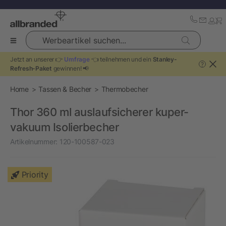
Werbeartikel suchen...
Jetzt an unserer 👉
Umfrage
👈 teilnehmen und ein
Stanley-
?
Refresh-Paket
gewinnen! 📢
Home
Tassen & Becher
Thermobecher
Thor 360 ml auslaufsicherer kuper-
vakuum Isolierbecher
Artikelnummer:
120-100587-023
Priority