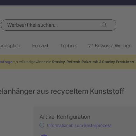
Werbeartikel suchen...
beitsplatz
Freizeit
Technik
🌱 Bewusst Werben
mfrage
👈 teil und gewinne ein
Stanley-Refresh-Paket mit 3 Stanley Produkten
!
elanhänger aus recyceltem Kunststoff
Artikel Konfiguration
Informationen zum Bestellprozess