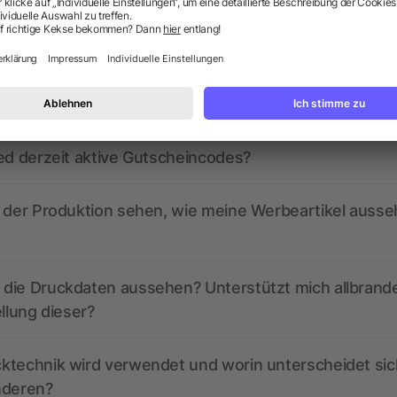
ragen? Wir haben die Antworten.
ed derzeit aktive Gutscheincodes?
r der Produktion sehen, wie meine Werbeartikel auss
die Druckdaten aussehen? Unterstützt mich allbrand
ellung dieser?
ktechnik wird verwendet und worin unterscheidet sic
nderen?