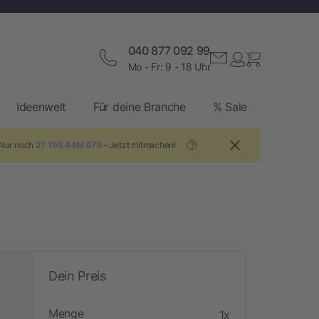
040 877 092 99
Mo - Fr: 9 - 18 Uhr
Ideenwelt
Für deine Branche
% Sale
 Nur noch
2T 19S 44M 46S
– Jetzt mitmachen!
?
Dein Preis
Menge
1x