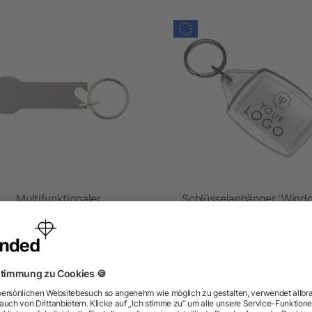
Multifunktionaler
Schlüsselanhänger 'Wind
Schlüsselanhänger aus
aus Kunststoff
Edelstahl Gavin
ab 0,25 €
ab 0,24 €