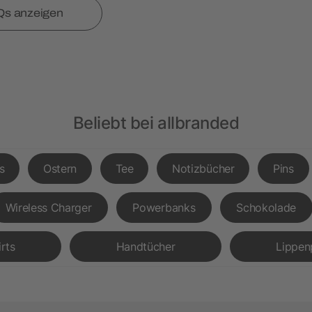
Qs anzeigen
Beliebt bei allbranded
s
Ostern
Tee
Notizbücher
Pins
Wireless Charger
Powerbanks
Schokolade
irts
Handtücher
Lippen