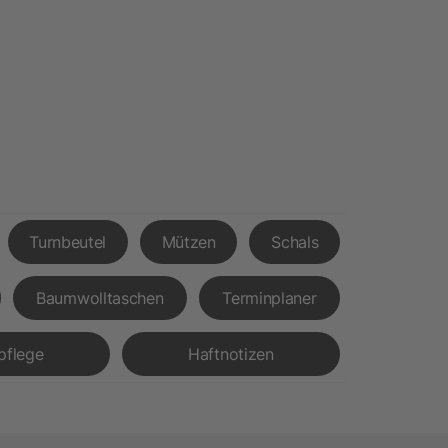
Turnbeutel
Mützen
Schals
Baumwolltaschen
Terminplaner
pflege
Haftnotizen