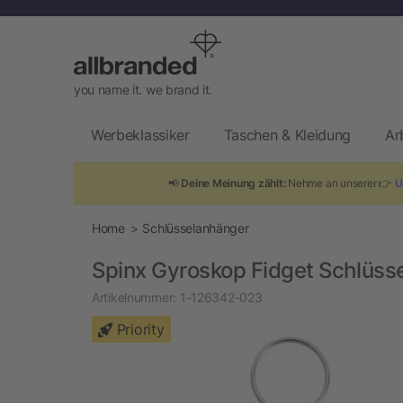
you name it. we brand it.
Werbeklassiker
Taschen & Kleidung
Ar
📢
Deine Meinung zählt:
Nehme an unserer 👉
U
Home
Schlüsselanhänger
Spinx Gyroskop Fidget Schlüss
Artikelnummer:
1-126342-023
Priority