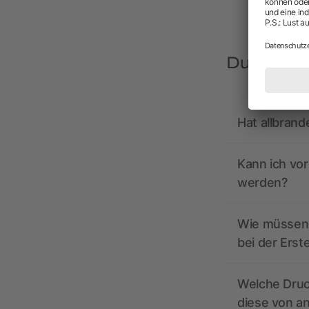
Du hast F
Hat allbrand
Kann ich vo
werden?
Wie müssen 
bei der Erst
Welche Druc
diese von a