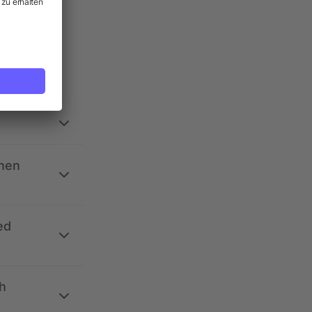
ehen
ed
h