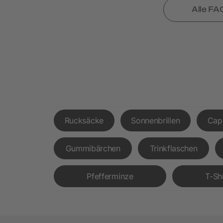
Alle FA
Rucksäcke
Sonnenbrillen
Cap
Gummibärchen
Trinkflaschen
Pfefferminze
T-Sh