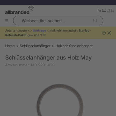
Werbeartikel suchen...
Jetzt an unserer 👉
Umfrage
👈 teilnehmen und ein
Stanley-
?
Refresh-Paket
gewinnen! 📢
Home
Schlüsselanhänger
Holzschlüsselanhänger
Schlüsselanhänger aus Holz May
Artikelnummer:
140-9291-029