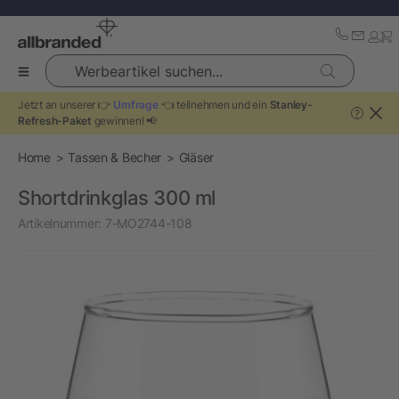
Werbeartikel suchen...
Jetzt an unserer 👉
Umfrage
👈 teilnehmen und ein
Stanley-
?
Refresh-Paket
gewinnen! 📢
Home
Tassen & Becher
Gläser
Shortdrinkglas 300 ml
Artikelnummer:
7-MO2744-108