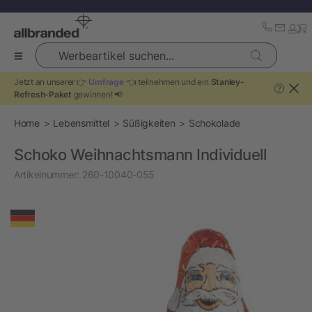
Werbeartikel suchen...
Jetzt an unserer 👉
Umfrage
👈 teilnehmen und ein
Stanley-
?
Refresh-Paket
gewinnen! 📢
Home
Lebensmittel
Süßigkeiten
Schokolade
Schoko Weihnachtsmann Individuell
Artikelnummer:
260-10040-055