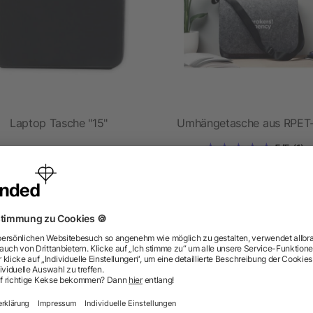
Laptop Tasche "15"
Umhängetasche aus RPET-
5/5
(1)
ab 3,20 €
ab 2,88 €
ragen? Wir haben die Antworten.