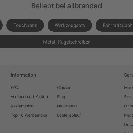
Beliebt bei allbranded
Touchpens
Werkzeugsets
Fahrradzubeh
Metall-Kugelschreiber
Information
Ser
FAQ
Glossar
Mark
Versand und Kosten
Blog
Sond
Reklamation
Newsletter
Onbo
Top 10 Werbeartikel
Bestellablauf
Merc
Druc