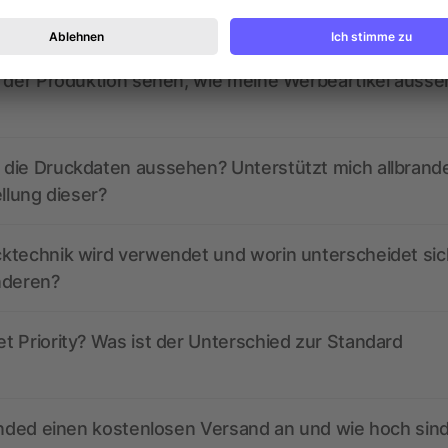
ed derzeit aktive Gutscheincodes?
r der Produktion sehen, wie meine Werbeartikel auss
die Druckdaten aussehen? Unterstützt mich allbrand
ellung dieser?
ktechnik wird verwendet und worin unterscheidet sic
nderen?
 Priority? Was ist der Unterschied zur Standard
anded einen kostenlosen Versand an und wie hoch sind