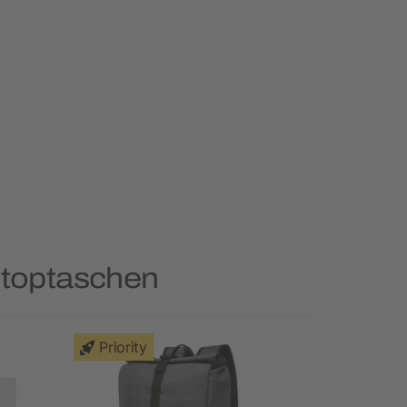
ptoptaschen
Priority