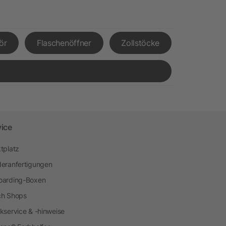
ör
Flaschenöffner
Zollstöcke
vice
tplatz
eranfertigungen
arding-Boxen
h Shops
kservice & -hinweise