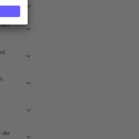
ehen
ed
h
 die