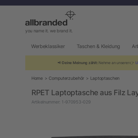
you name it. we brand it.
Werbeklassiker
Taschen & Kleidung
Ar
📢
Deine Meinung zählt:
Nehme an unserer 👉
U
Home
Computerzubehör
Laptoptaschen
RPET Laptoptasche aus Filz La
Artikelnummer:
1-970953-029