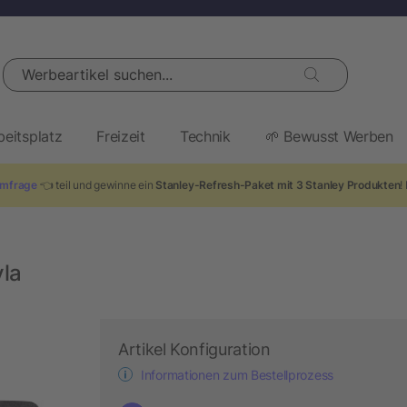
Werbeartikel suchen...
beitsplatz
Freizeit
Technik
🌱 Bewusst Werben
mfrage
👈 teil und gewinne ein
Stanley-Refresh-Paket mit 3 Stanley Produkten
!
yla
Artikel Konfiguration
Informationen zum Bestellprozess