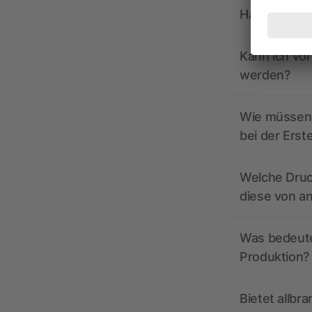
Hat allbrand
Kann ich vo
werden?
Wie müssen 
bei der Erst
Welche Druc
diese von a
Was bedeutet
Produktion?
Bietet allbr