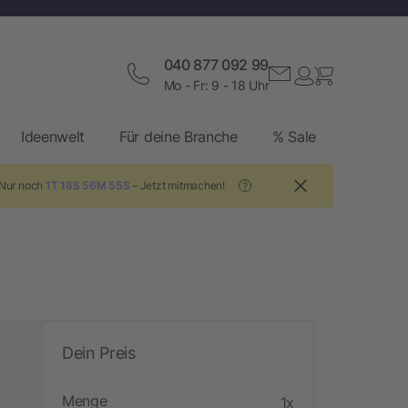
040 877 092 99
Mo - Fr: 9 - 18 Uhr
Ideenwelt
Für deine Branche
% Sale
 Nur noch
1T 18S 56M 54S
– Jetzt mitmachen!
?
Dein Preis
Menge
1x