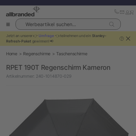
Werbeartikel suchen...
Jetzt an unserer 👉
Umfrage
👈 teilnehmen und ein
Stanley-
?
Refresh-Paket
gewinnen! 📢
Home
Regenschirme
Taschenschirme
RPET 190T Regenschirm Kameron
Artikelnummer:
240-1014870-029