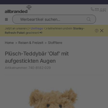
Werbeartikel suchen...
Jetzt an unserer 👉
Umfrage
👈 teilnehmen und ein
Stanley-
?
Refresh-Paket
gewinnen! 📢
Home
Reisen & Freizeit
Stofftiere
Plüsch-Teddybär 'Olaf' mit
aufgestickten Augen
Artikelnummer:
740-8182-029