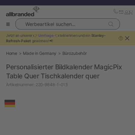
Werbeartikel suchen...
Jetzt an unserer 👉
Umfrage
👈 teilnehmen und ein
Stanley-
?
Refresh-Paket
gewinnen! 📢
Home
Made in Germany
Bürozubehör
Personalisierter Bildkalender MagicPix
Table Quer Tischkalender quer
Artikelnummer:
220-9848-1-013