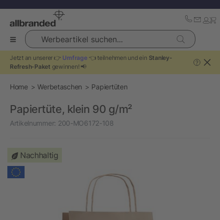
Werbeartikel suchen...
Jetzt an unserer 👉
Umfrage
👈 teilnehmen und ein
Stanley-
?
Refresh-Paket
gewinnen! 📢
Home
Werbetaschen
Papiertüten
Papiertüte, klein 90 g/m²
Artikelnummer:
200-MO6172-108
Nachhaltig