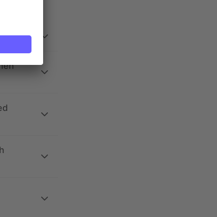
ehen
ed
h