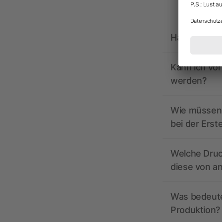
Hat allbrand
Kann ich vo
werden?
Wie müssen 
bei der Erst
Welche Druc
diese von a
Was bedeutet
Produktion?