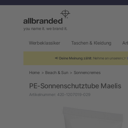
you name it. we brand it.
Werbeklassiker
Taschen & Kleidung
Ar
📢
Deine Meinung zählt:
Nehme an unserer 👉
Home
Beach & Sun
Sonnencremes
PE-Sonnenschutztube Maelis
Artikelnummer:
420-1207019-029