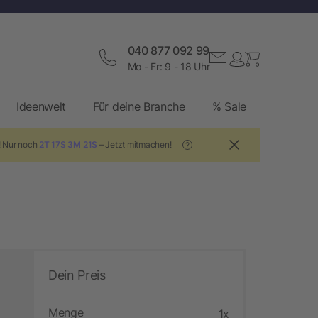
040 877 092 99
Mo - Fr: 9 - 18 Uhr
Ideenwelt
Für deine Branche
% Sale
! Nur noch
2T 17S 3M 20S
– Jetzt mitmachen!
?
Dein Preis
Menge
1x