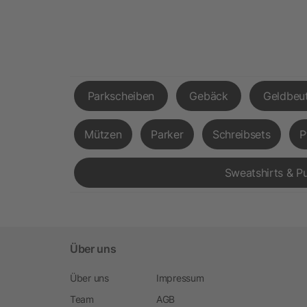
Parkscheiben
Gebäck
Geldbeut
Mützen
Parker
Schreibsets
P
Sweatshirts & Pu
Über uns
Über uns
Impressum
Team
AGB