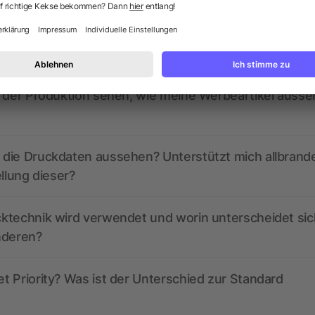
ed derzeit aktive Gutscheincodes?
r der Produktion sehen, wie meine Werbeartikel auss
die Druckdaten aussehen? Unterstützt mich allbrand
ellung dieser?
ktechnik wird verwendet und worin unterscheidet sic
nderen?
 Priority? Was ist der Unterschied zur Standard