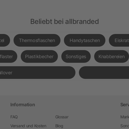
Beliebt bei allbranded
el
Thermosflaschen
Handytaschen
Eiskra
flaster
Plastikbecher
Sonstiges
Knabbereien
llover
Information
Ser
FAQ
Glossar
Mark
Versand und Kosten
Blog
Sond