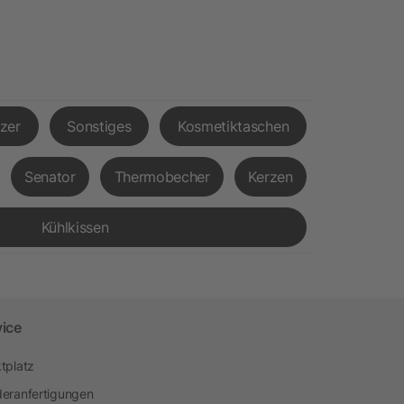
tzer
Sonstiges
Kosmetiktaschen
Senator
Thermobecher
Kerzen
Kühlkissen
vice
tplatz
eranfertigungen