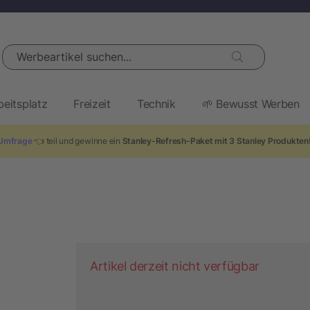
Werbeartikel suchen...
beitsplatz
Freizeit
Technik
🌱 Bewusst Werben
Umfrage
👈 teil und gewinne ein
Stanley-Refresh-Paket mit 3 Stanley Produkten
Artikel derzeit nicht verfügbar