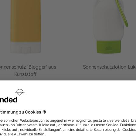
nnenschutz 'Blogger' aus
Sonnenschutzlotion Luk
Kunststoff
ab 0,54 €
ab 0,68 €
ragen? Wir haben die Antworten.