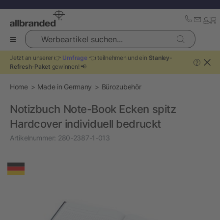
Werbeartikel suchen...
Jetzt an unserer 👉
Umfrage
👈 teilnehmen und ein
Stanley-
?
Refresh-Paket
gewinnen! 📢
Home
Made in Germany
Bürozubehör
Notizbuch Note-Book Ecken spitz
Hardcover individuell bedruckt
Artikelnummer:
280-2387-1-013