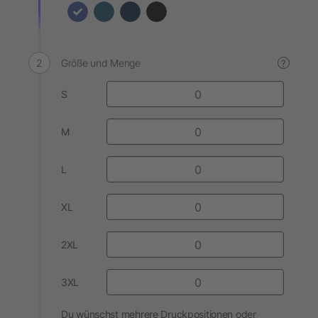
Größe und Menge
?
S
M
L
XL
2XL
3XL
Du wünschst mehrere Druckpositionen oder