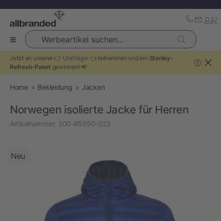
Werbeartikel suchen...
Jetzt an unserer 👉
Umfrage
👈 teilnehmen und ein
Stanley-
?
Refresh-Paket
gewinnen! 📢
Home
Bekleidung
Jacken
Norwegen isolierte Jacke für Herren
Artikelnummer:
300-R5090-023
Neu