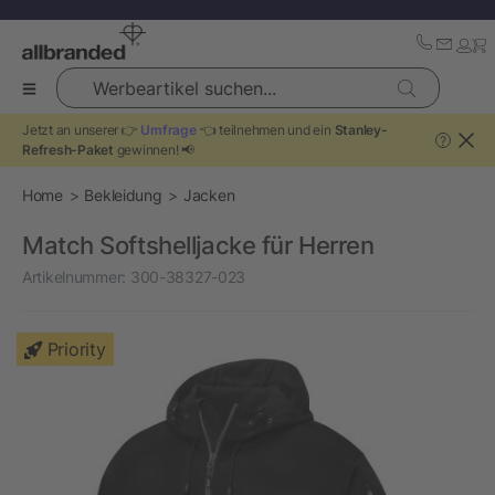
Werbeartikel suchen...
Jetzt an unserer 👉
Umfrage
👈 teilnehmen und ein
Stanley-
?
Refresh-Paket
gewinnen! 📢
Home
Bekleidung
Jacken
Match Softshelljacke für Herren
Artikelnummer:
300-38327-023
Priority