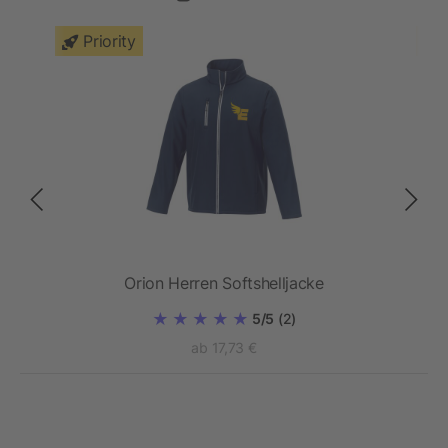
Priority
Orion Herren Softshelljacke
5/5
(2)
ab 17,73 €