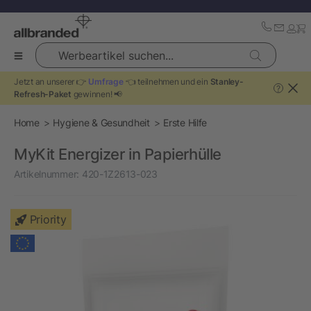
Werbeartikel suchen...
Jetzt an unserer 👉
Umfrage
👈 teilnehmen und ein
Stanley-
?
Refresh-Paket
gewinnen! 📢
Home
Hygiene & Gesundheit
Erste Hilfe
MyKit Energizer in Papierhülle
Artikelnummer:
420-1Z2613-023
Priority