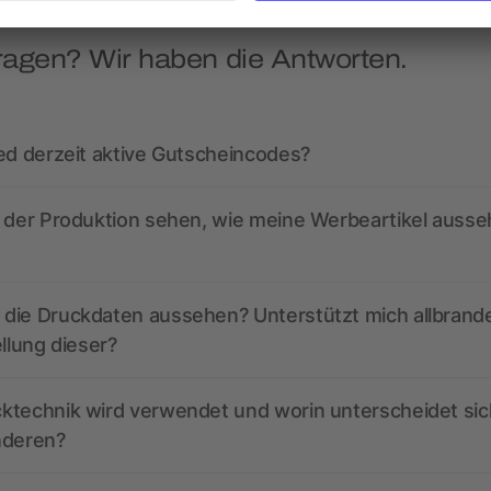
ragen? Wir haben die Antworten.
ed derzeit aktive Gutscheincodes?
r der Produktion sehen, wie meine Werbeartikel auss
die Druckdaten aussehen? Unterstützt mich allbrand
ellung dieser?
ktechnik wird verwendet und worin unterscheidet sic
nderen?