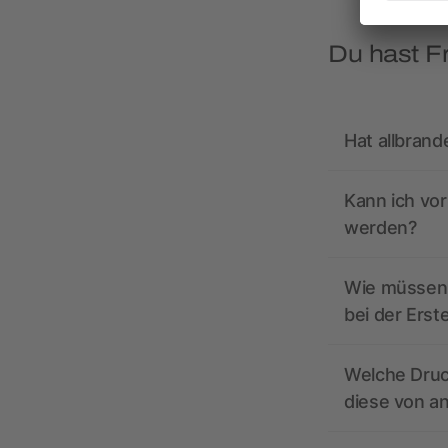
Du hast F
Hat allbrand
Kann ich vo
werden?
Wie müssen 
bei der Erst
Welche Druc
diese von a