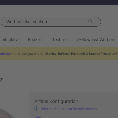
Werbeartikel suchen...
beitsplatz
Freizeit
Technik
🌱 Bewusst Werben
mfrage
👈 teil und gewinne ein
Stanley-Refresh-Paket mit 3 Stanley Produkten
!
z
Artikel Konfiguration
Informationen zum Bestellprozess