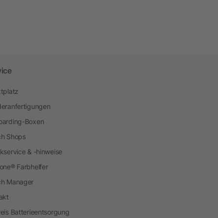
vice
tplatz
eranfertigungen
arding-Boxen
h Shops
kservice & -hinweise
one® Farbhelfer
ch Manager
akt
eis Batterieentsorgung