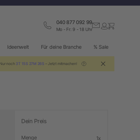
040 877 092 99
Mo - Fr: 9 - 18 Uhr
Ideenwelt
Für deine Branche
% Sale
 Nur noch
3T 15S 27M 25S
– Jetzt mitmachen!
?
Dein Preis
Menge
1x