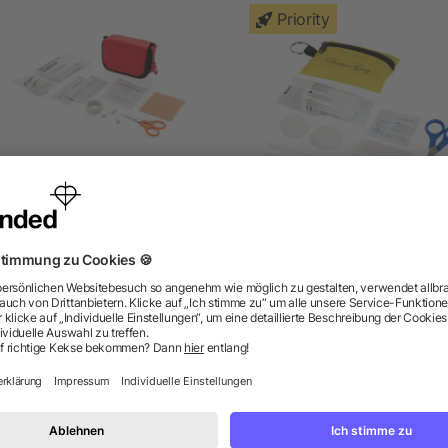
Priority
Erste Hilfe Set in Tasche
Valdemar 16-teilige Erste-H
Tasche mit Schlüsselanhä
ab 2,73 €
ab 1,57 €