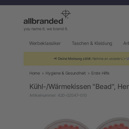
you name it. we brand it.
Werbeklassiker
Taschen & Kleidung
Ar
📢
Deine Meinung zählt:
Nehme an unserer 👉
U
Home
Hygiene & Gesundheit
Erste Hilfe
Kühl-/Wärmekissen "Bead", Her
Artikelnummer:
420-02047-010