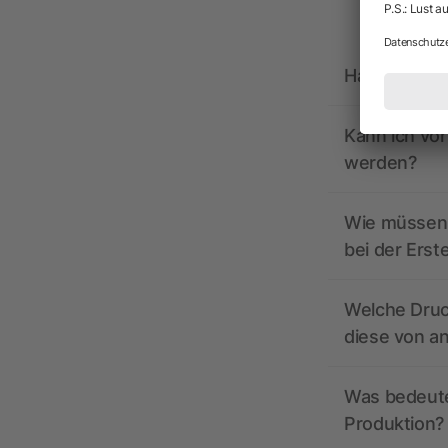
Hat allbrand
Kann ich vo
werden?
Wie müssen 
bei der Erst
Welche Druc
diese von a
Was bedeutet
Produktion?