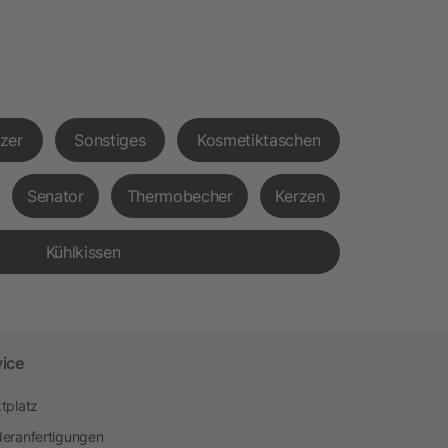
tzer
Sonstiges
Kosmetiktaschen
Senator
Thermobecher
Kerzen
Kühlkissen
vice
tplatz
eranfertigungen