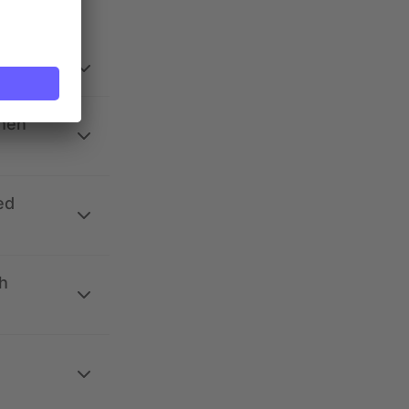
ehen
ed
h