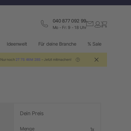
040 877 092 99
Mo - Fr: 9 - 18 Uhr
Ideenwelt
Für deine Branche
% Sale
! Nur noch
2T 7S 46M 27S
– Jetzt mitmachen!
?
Dein Preis
Menge
1x