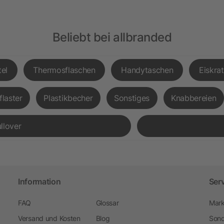
Beliebt bei allbranded
el
Thermosflaschen
Handytaschen
Eiskra
flaster
Plastikbecher
Sonstiges
Knabbereien
llover
Information
Ser
FAQ
Glossar
Mark
Versand und Kosten
Blog
Sond