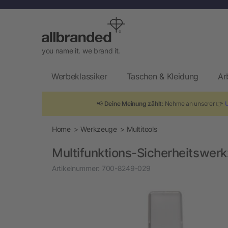
you name it. we brand it.
Werbeklassiker
Taschen & Kleidung
Ar
📢
Deine Meinung zählt:
Nehme an unserer 👉
Home
Werkzeuge
Multitools
Multifunktions-Sicherheitswer
Artikelnummer:
700-8249-029