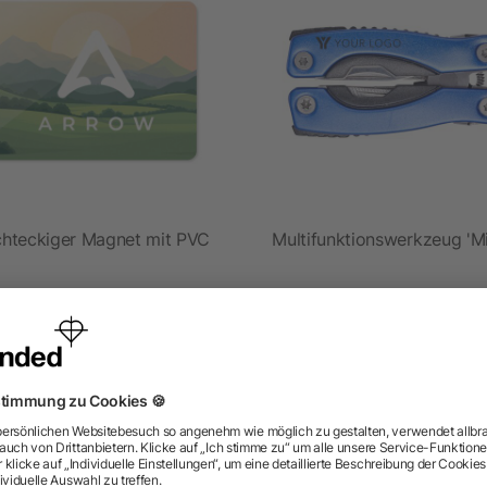
hteckiger Magnet mit PVC
Multifunktionswerkzeug 'Mi
ab 0,22 €
ab 2,55 €
ragen? Wir haben die Antworten.