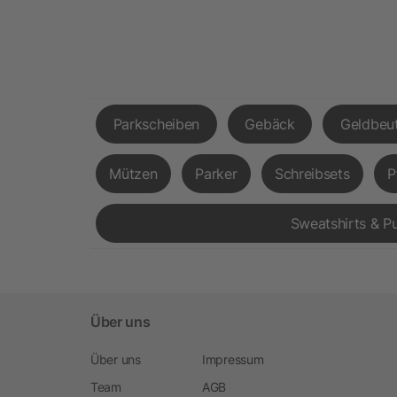
Parkscheiben
Gebäck
Geldbeut
Mützen
Parker
Schreibsets
P
Sweatshirts & Pu
Über uns
Über uns
Impressum
Team
AGB