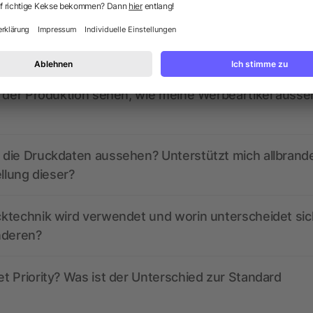
ed derzeit aktive Gutscheincodes?
r der Produktion sehen, wie meine Werbeartikel auss
die Druckdaten aussehen? Unterstützt mich allbrand
ellung dieser?
ktechnik wird verwendet und worin unterscheidet sic
nderen?
 Priority? Was ist der Unterschied zur Standard