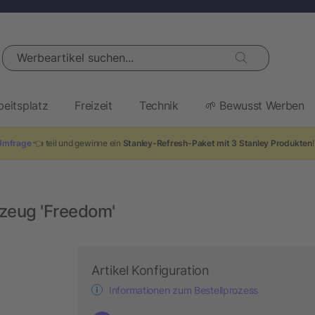
Werbeartikel suchen...
beitsplatz
Freizeit
Technik
🌱 Bewusst Werben
Umfrage
👈 teil und gewinne ein
Stanley-Refresh-Paket mit 3 Stanley Produkten
kzeug 'Freedom'
Artikel Konfiguration
Informationen zum Bestellprozess