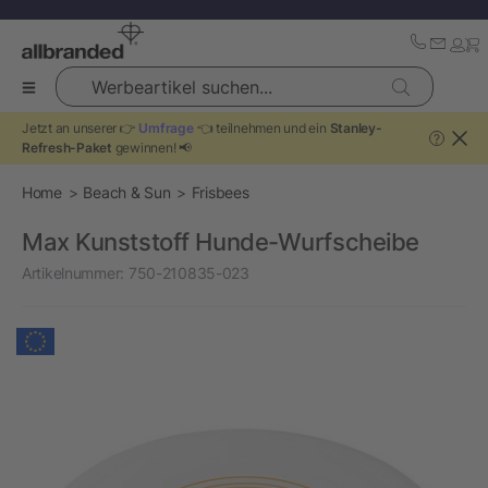
Werbeartikel suchen...
Jetzt an unserer 👉
Umfrage
👈 teilnehmen und ein
Stanley-
?
Refresh-Paket
gewinnen! 📢
Home
Beach & Sun
Frisbees
Max Kunststoff Hunde-Wurfscheibe
Artikelnummer:
750-210835-023