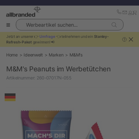
Werbeartikel suchen...
Jetzt an unserer 👉
Umfrage
👈 teilnehmen und ein
Stanley-
?
Refresh-Paket
gewinnen! 📢
Home
Ideenwelt
Marken
M&M's
M&M's Peanuts im Werbetütchen
Artikelnummer:
260-07017N-055