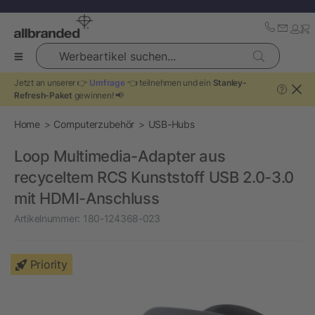
Werbeartikel suchen...
Jetzt an unserer 👉
Umfrage
👈 teilnehmen und ein
Stanley-
?
Refresh-Paket
gewinnen! 📢
Home
Computerzubehör
USB-Hubs
Loop Multimedia-Adapter aus
recyceltem RCS Kunststoff USB 2.0-3.0
mit HDMI-Anschluss
Artikelnummer:
180-124368-023
Priority