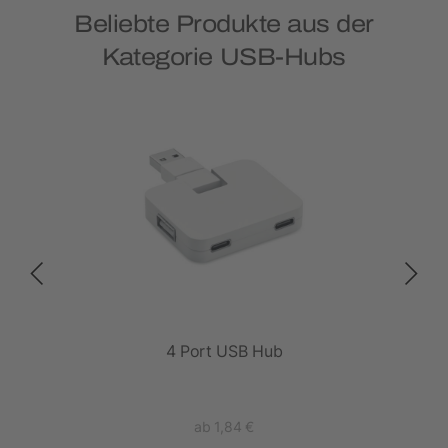
Beliebte Produkte aus der
Kategorie USB-Hubs
p-C-
4 Port USB Hub
Ter
ltem
ab 1,84 €