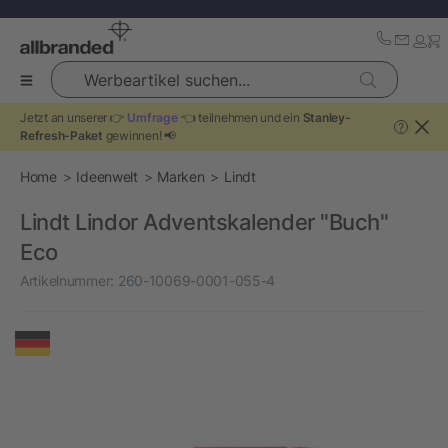
Werbeartikel suchen...
Jetzt an unserer 👉
Umfrage
👈 teilnehmen und ein
Stanley-
?
Refresh-Paket
gewinnen! 📢
Home
Ideenwelt
Marken
Lindt
Lindt Lindor Adventskalender "Buch"
Eco
Artikelnummer:
260-10069-0001-055-4