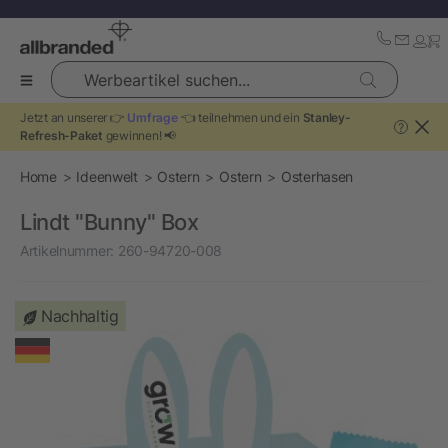
Werbeartikel suchen...
Jetzt an unserer 👉
Umfrage
👈 teilnehmen und ein
Stanley-
?
Refresh-Paket
gewinnen! 📢
Home
Ideenwelt
Ostern
Ostern
Osterhasen
Lindt "Bunny" Box
Artikelnummer:
260-94720-008
Nachhaltig