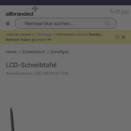
Werbeartikel suchen...
Jetzt an unserer 👉
Umfrage
👈 teilnehmen und ein
Stanley-
?
Refresh-Paket
gewinnen! 📢
Home
Schreibtisch
Sonstiges
LCD-Schreibtafel
Artikelnummer:
280-MO9537-108