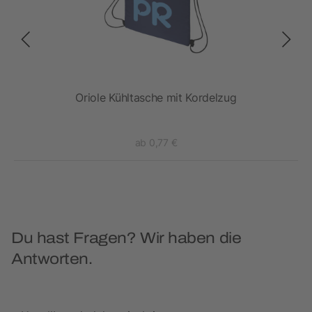
Oriole Kühltasche mit Kordelzug
Lam
ab 0,77 €
Du hast Fragen? Wir haben die
Antworten.