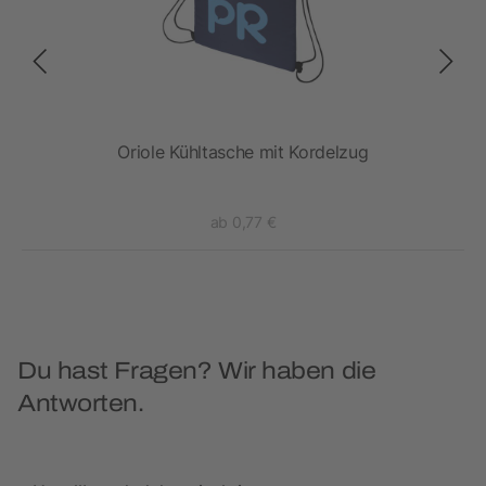
Oriole Kühltasche mit Kordelzug
Lam
ab 0,77 €
Du hast Fragen? Wir haben die
Antworten.