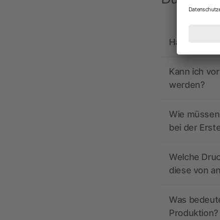
Hat allbrand
Kann ich vo
werden?
Wie müssen 
bei der Erst
Welche Druc
diese von a
Was bedeutet
Produktion?