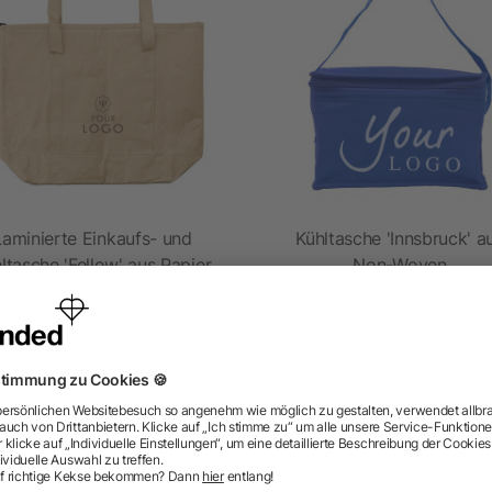
Laminierte Einkaufs- und
Kühltasche 'Innsbruck' a
ltasche 'Fellow' aus Papier
Non-Woven
5/5
(2)
ab 1,59 €
ab 0,65 €
ragen? Wir haben die Antworten.