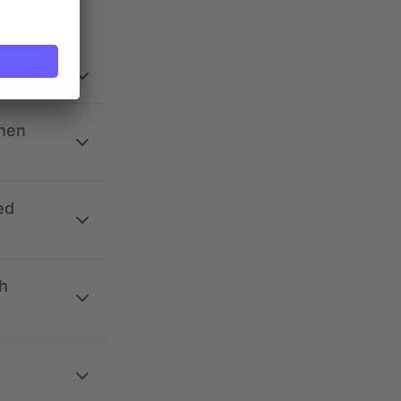
ehen
ed
h