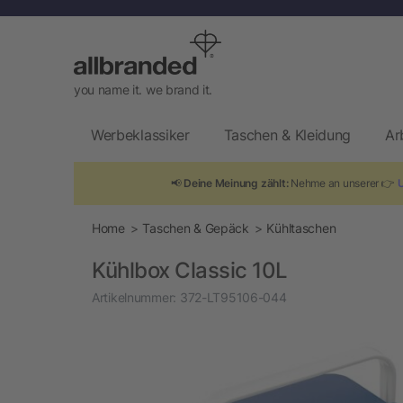
you name it. we brand it.
Werbeklassiker
Taschen & Kleidung
Ar
📢
Deine Meinung zählt:
Nehme an unserer 👉
Home
Taschen & Gepäck
Kühltaschen
Kühlbox Classic 10L
Artikelnummer:
372-LT95106-044