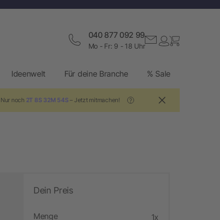
040 877 092 99
Mo - Fr: 9 - 18 Uhr
Ideenwelt
Für deine Branche
% Sale
! Nur noch
2T 8S 32M 53S
– Jetzt mitmachen!
?
Dein Preis
Menge
1x