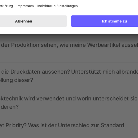
ed derzeit aktive Gutscheincodes?
r der Produktion sehen, wie meine Werbeartikel auss
die Druckdaten aussehen? Unterstützt mich allbrand
ellung dieser?
ktechnik wird verwendet und worin unterscheidet sic
nderen?
 Priority? Was ist der Unterschied zur Standard