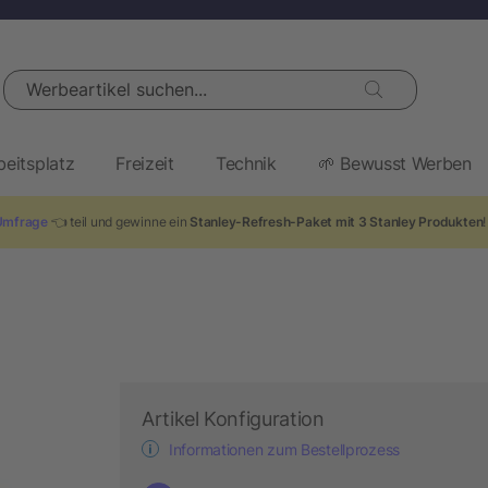
Werbeartikel suchen...
beitsplatz
Freizeit
Technik
🌱 Bewusst Werben
Umfrage
👈 teil und gewinne ein
Stanley-Refresh-Paket mit 3 Stanley Produkten
Artikel Konfiguration
Informationen zum Bestellprozess