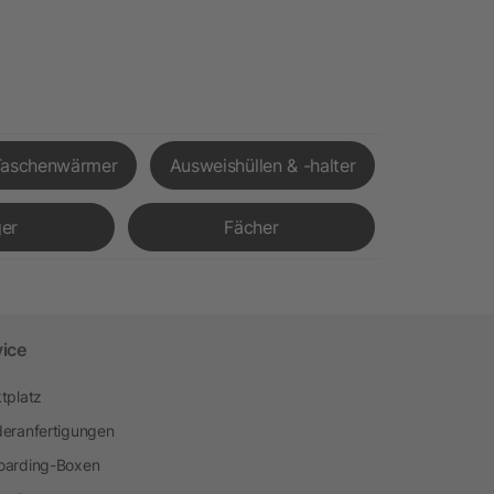
Taschenwärmer
Ausweishüllen & -halter
er
Fächer
vice
tplatz
eranfertigungen
arding-Boxen