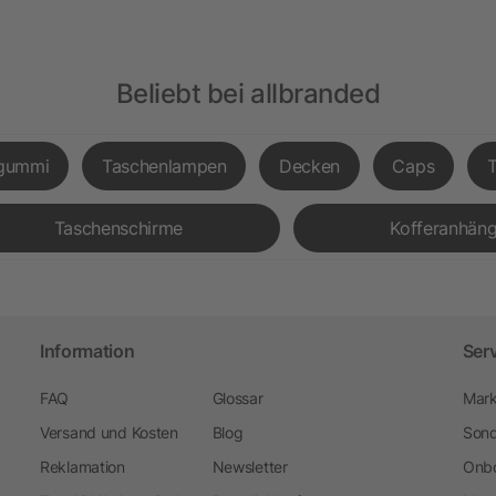
Beliebt bei allbranded
gummi
Taschenlampen
Decken
Caps
Taschenschirme
Kofferanhäng
Information
Ser
FAQ
Glossar
Mark
Versand und Kosten
Blog
Sond
Reklamation
Newsletter
Onbo