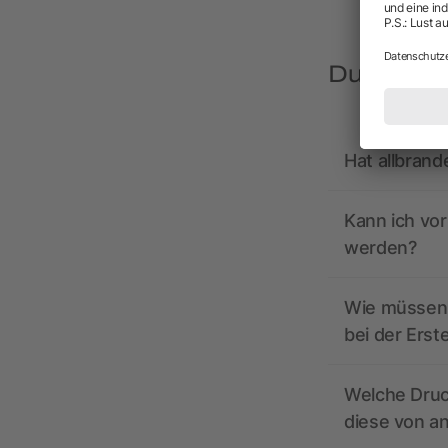
Du hast F
Hat allbrand
Kann ich vo
werden?
Wie müssen 
bei der Erst
Welche Druc
diese von a