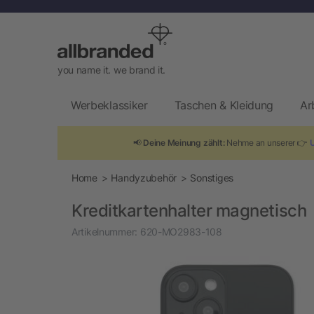
you name it. we brand it.
Werbeklassiker
Taschen & Kleidung
Ar
📢
Deine Meinung zählt:
Nehme an unserer 👉
Home
Handyzubehör
Sonstiges
Kreditkartenhalter magnetisch
Artikelnummer:
620-MO2983-108