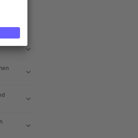
ehen
ed
h