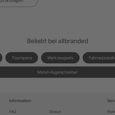
Qs anzeigen
Beliebt bei allbranded
Touchpens
Werkzeugsets
Fahrradzubeh
Metall-Kugelschreiber
Information
Ser
FAQ
Glossar
Mark