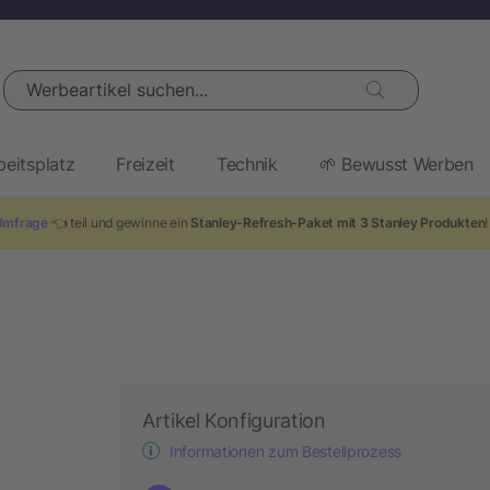
Werbeartikel suchen...
beitsplatz
Freizeit
Technik
🌱 Bewusst Werben
Umfrage
👈 teil und gewinne ein
Stanley-Refresh-Paket mit 3 Stanley Produkten
Artikel Konfiguration
Informationen zum Bestellprozess