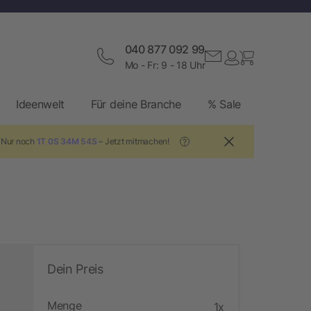
040 877 092 99
Mo - Fr: 9 - 18 Uhr
Ideenwelt
Für deine Branche
% Sale
! Nur noch
1T 0S 34M 53S
– Jetzt mitmachen!
?
Dein Preis
Menge
1x