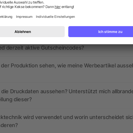
ragen? Wir haben die Antworten.
ed derzeit aktive Gutscheincodes?
r der Produktion sehen, wie meine Werbeartikel auss
die Druckdaten aussehen? Unterstützt mich allbrand
ellung dieser?
ktechnik wird verwendet und worin unterscheidet sic
nderen?