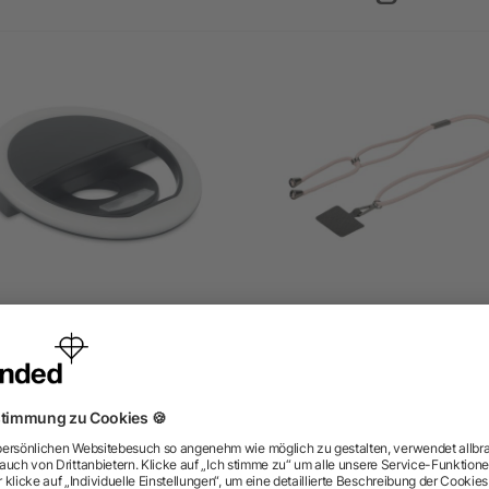
elfie-Ringlicht mit Clip 28
Handykette "Universal"
LEDs
ab 1,46 €
ab 1,73 €