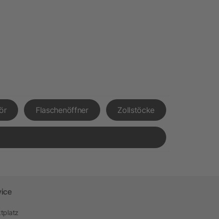
ör
Flaschenöffner
Zollstöcke
vice
tplatz