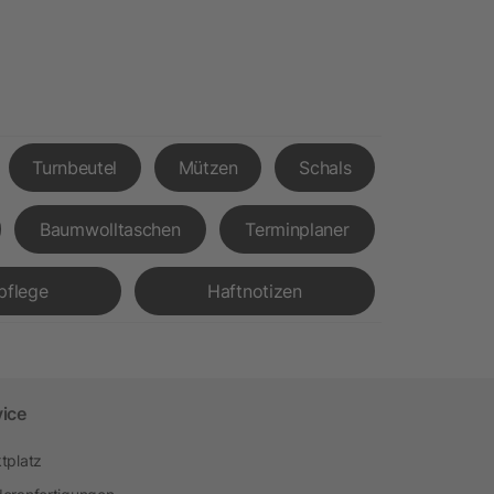
Turnbeutel
Mützen
Schals
Baumwolltaschen
Terminplaner
pflege
Haftnotizen
vice
tplatz