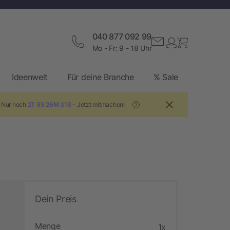
040 877 092 99
Mo - Fr: 9 - 18 Uhr
Ideenwelt
Für deine Branche
% Sale
! Nur noch
2T 9S 26M 30S
– Jetzt mitmachen!
?
Dein Preis
Menge
1x