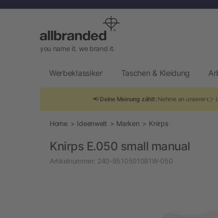
you name it. we brand it.
Werbeklassiker
Taschen & Kleidung
Ar
📢
Deine Meinung zählt:
Nehme an unserer 👉
Home
Ideenwelt
Marken
Knirps
Knirps E.050 small manual
Artikelnummer:
240-9510501081W-050