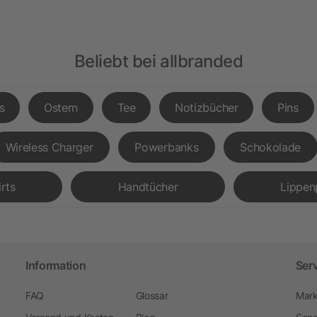
Beliebt bei allbranded
s
Ostern
Tee
Notizbücher
Pins
Wireless Charger
Powerbanks
Schokolade
irts
Handtücher
Lippen
Information
Ser
FAQ
Glossar
Mark