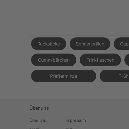
Rucksäcke
Sonnenbrillen
Cap
Gummibärchen
Trinkflaschen
Pfefferminze
T-Sh
Über uns
Über uns
Impressum