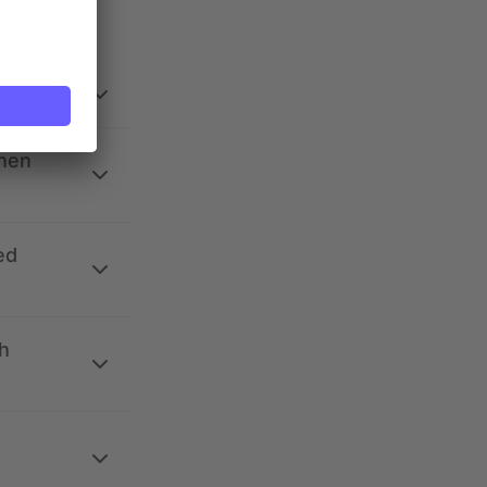
ehen
ed
h