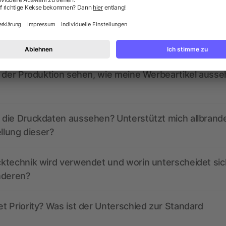
ragen? Wir haben die Antworten.
ed derzeit aktive Gutscheincodes?
r der Produktion sehen, wie meine Werbeartikel auss
die Druckdaten aussehen? Unterstützt mich allbrand
ellung dieser?
ktechnik wird verwendet und worin unterscheidet sic
nderen?
 Priority? Was ist der Unterschied zur Standard