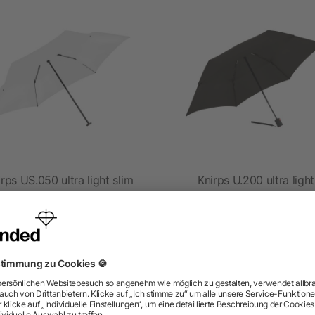
rps US.050 ultra light slim
Knirps U.200 ultra light
manual
duomatic
ab 13,77 €
ab 17,20 €