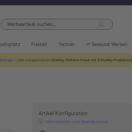
Werbeartikel suchen...
beitsplatz
Freizeit
Technik
🌱 Bewusst Werben
Umfrage
👈 teil und gewinne ein
Stanley-Refresh-Paket mit 3 Stanley Produkten
Artikel Konfiguration
Informationen zum Bestellprozess