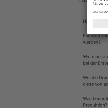
Du hast F
Hat allbrand
Kann ich vo
werden?
Wie müssen 
bei der Erst
Welche Druc
diese von a
Was bedeutet
Produktion?