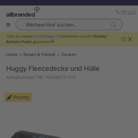
Werbeartikel suchen...
Jetzt an unserer 👉
Umfrage
👈 teilnehmen und ein
Stanley-
?
Refresh-Paket
gewinnen! 📢
Home
Reisen & Freizeit
Decken
Huggy Fleecedecke und Hülle
Artikelnummer:
740-19549870-023
Priority