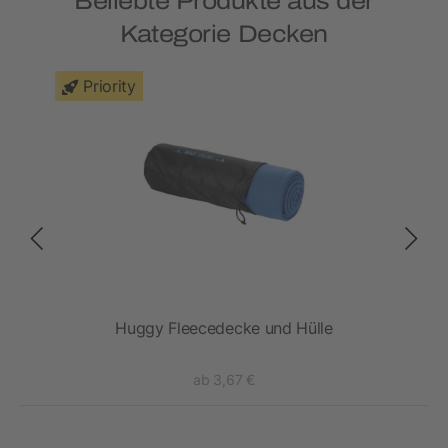
Beliebte Produkte aus der
Kategorie Decken
Priority
Huggy Fleecedecke und Hülle
F
ab 3,67 €