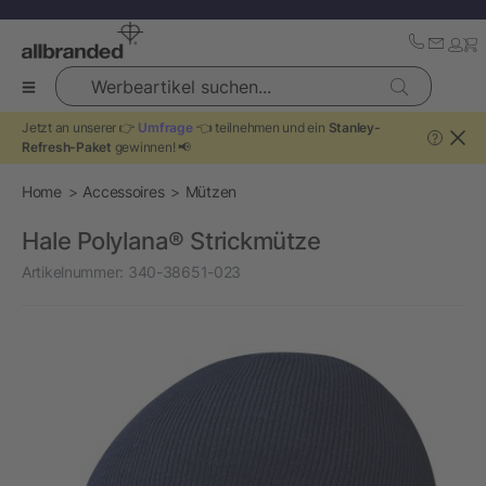
Werbeartikel suchen...
Jetzt an unserer 👉
Umfrage
👈 teilnehmen und ein
Stanley-
?
Refresh-Paket
gewinnen! 📢
Home
Accessoires
Mützen
Hale Polylana® Strickmütze
Artikelnummer:
340-38651-023