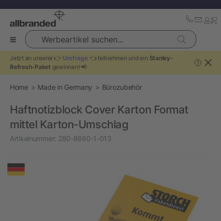
Werbeartikel suchen...
Jetzt an unserer 👉
Umfrage
👈 teilnehmen und ein
Stanley-
?
Refresh-Paket
gewinnen! 📢
Home
Made in Germany
Bürozubehör
Haftnotizblock Cover Karton Format
mittel Karton-Umschlag
Artikelnummer:
280-8860-1-013