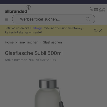
Werbeartikel suchen...
Jetzt an unserer 👉
Umfrage
👈 teilnehmen und ein
Stanley-
?
Refresh-Paket
gewinnen! 📢
Home
Trinkflaschen
Glasflaschen
Glasflasche Subli 500ml
Artikelnummer:
766-MO6922-108