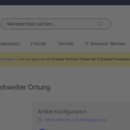
Werbeartikel suchen...
beitsplatz
Freizeit
Technik
🌱 Bewusst Werben
Umfrage
👈 teil und gewinne ein
Stanley-Refresh-Paket mit 3 Stanley Produkten
eltweiter Ortung
Artikel Konfiguration
Informationen zum Bestellprozess