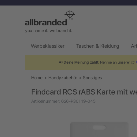
you name it. we brand it.
Werbeklassiker
Taschen & Kleidung
Ar
📢
Deine Meinung zählt:
Nehme an unserer 👉
Home
Handyzubehör
Sonstiges
Findcard RCS rABS Karte mit w
Artikelnummer:
626-P301.19-045