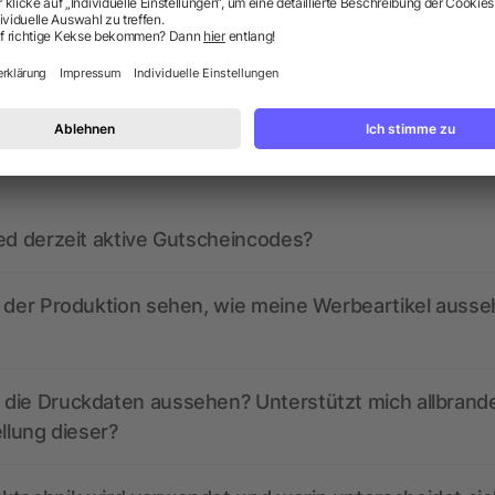
ragen? Wir haben die Antworten.
ed derzeit aktive Gutscheincodes?
r der Produktion sehen, wie meine Werbeartikel auss
die Druckdaten aussehen? Unterstützt mich allbrand
ellung dieser?