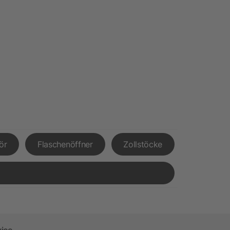
ör
Flaschenöffner
Zollstöcke
vice