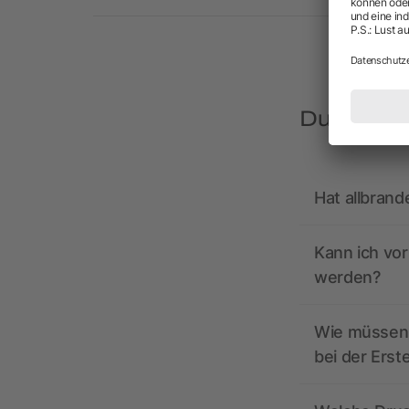
Du hast F
Hat allbrand
Kann ich vo
werden?
Wie müssen 
bei der Erst