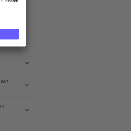
ehen
ed