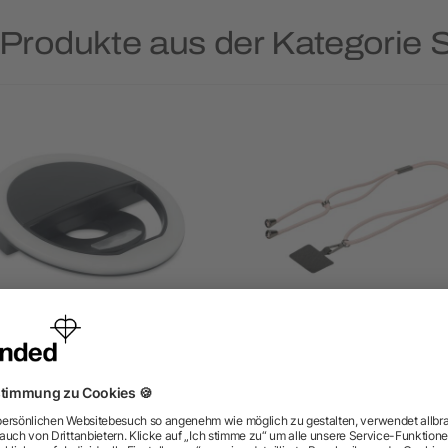
 Produkte aus der Kategorie 
elfie-Ringlicht mit Clip 28
Handykette "Universal"
LEDs
ab 1,46 €
ab 1,73 €