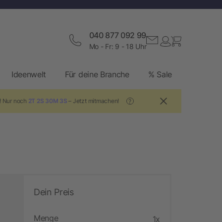
040 877 092 99
Mo - Fr: 9 - 18 Uhr
Ideenwelt
Für deine Branche
% Sale
! Nur noch
2T 2S 30M 2S
– Jetzt mitmachen!
?
Dein Preis
Menge
1x