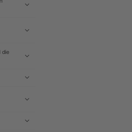
h
 die