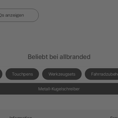
Qs anzeigen
Beliebt bei allbranded
Touchpens
Werkzeugsets
Fahrradzubeh
Metall-Kugelschreiber
Information
Ser