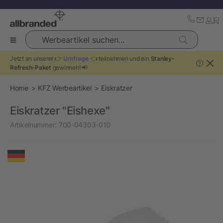
Werbeartikel suchen...
Jetzt an unserer 👉
Umfrage
👈 teilnehmen und ein
Stanley-
?
Refresh-Paket
gewinnen! 📢
Home
KFZ Werbeartikel
Eiskratzer
Eiskratzer "Eishexe"
Artikelnummer:
700-04303-010