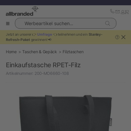
Werbeartikel suchen...
Jetzt an unserer 👉
Umfrage
👈 teilnehmen und ein
Stanley-
?
Refresh-Paket
gewinnen! 📢
Home
Taschen & Gepäck
Filztaschen
Einkaufstasche RPET-Filz
Artikelnummer:
200-MO6660-108