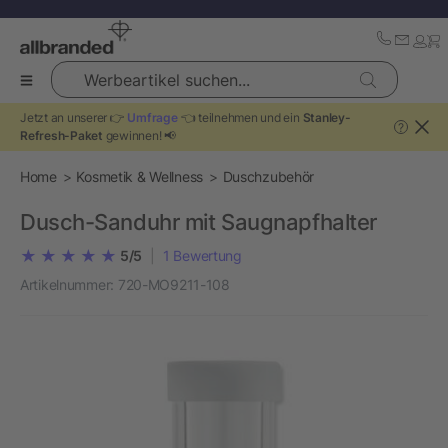
Werbeartikel suchen...
Jetzt an unserer 👉
Umfrage
👈 teilnehmen und ein
Stanley-
?
Refresh-Paket
gewinnen! 📢
Home
Kosmetik & Wellness
Duschzubehör
Dusch-Sanduhr mit Saugnapfhalter
5/5
|
1
Bewertung
Artikelnummer:
720-MO9211-108