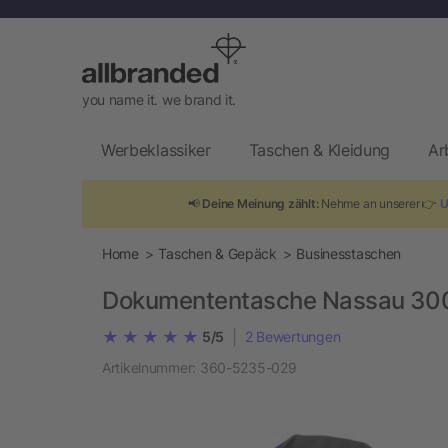
you name it. we brand it.
Werbeklassiker
Taschen & Kleidung
Ar
📢
Deine Meinung zählt:
Nehme an unserer 👉
U
Home
Taschen & Gepäck
Businesstaschen
Dokumententasche Nassau 300
|
5/5
2
Bewertungen
Artikelnummer:
360-5235-029