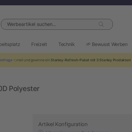
Werbeartikel suchen...
beitsplatz
Freizeit
Technik
🌱 Bewusst Werben
mfrage
👈 teil und gewinne ein
Stanley-Refresh-Paket mit 3 Stanley Produkten
!
D Polyester
Artikel Konfiguration