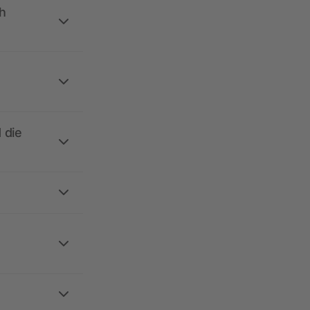
h
 die