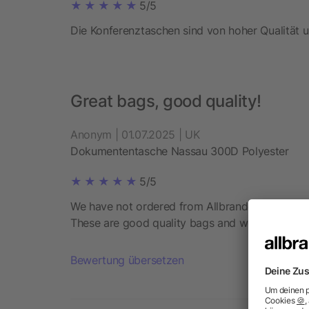
5/5
Die Konferenztaschen sind von hoher Qualität un
Great bags, good quality!
Anonym | 01.07.2025 | UK
Dokumententasche Nassau 300D Polyester
5/5
We have not ordered from Allbranded before, b
These are good quality bags and we are happy
Bewertung übersetzen