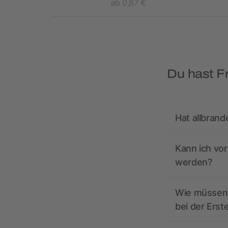
€
ab 0,87 €
Du hast F
Hat allbrand
Kann ich vo
werden?
Wie müssen 
bei der Erst