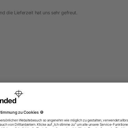
d die Lieferzeit hat uns sehr gefreut.
ut gave them a shot as the bags are at a good price.
 with them