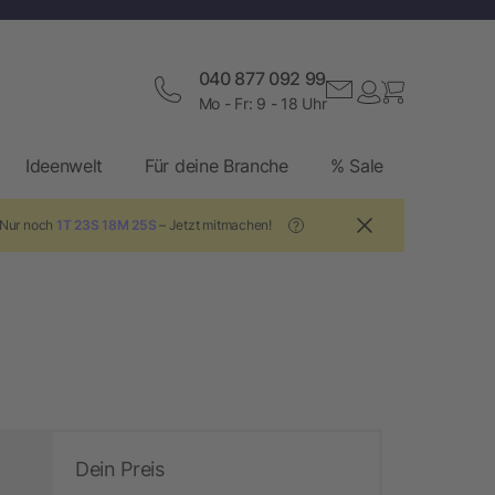
040 877 092 99
Mo - Fr: 9 - 18 Uhr
Ideenwelt
Für deine Branche
% Sale
 Nur noch
1T 23S 18M 24S
– Jetzt mitmachen!
?
Dein Preis