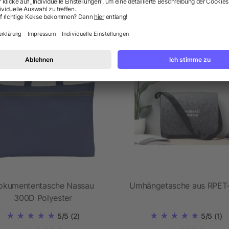
odukte aus der Kategorie Bus
okumententasche Nassau
Umhängetasche aus RPET-
300D Polyester
5/5
(2)
5/5
(1)