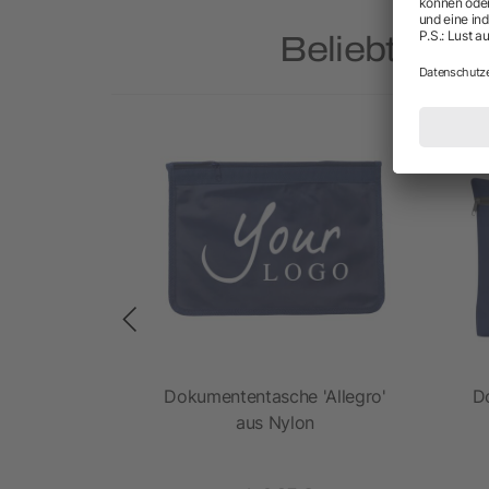
Beliebte Pr
nztasche 6L
Dokumententasche 'Allegro'
D
aus Nylon