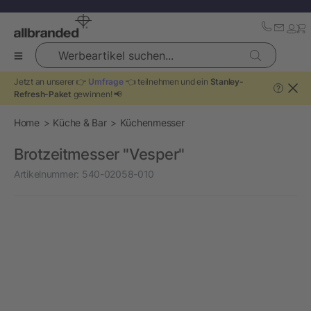
Werbeartikel suchen...
Jetzt an unserer 👉
Umfrage
👈 teilnehmen und ein
Stanley-
?
Refresh-Paket
gewinnen! 📢
Home
Küche & Bar
Küchenmesser
Brotzeitmesser "Vesper"
Artikelnummer:
540-02058-010