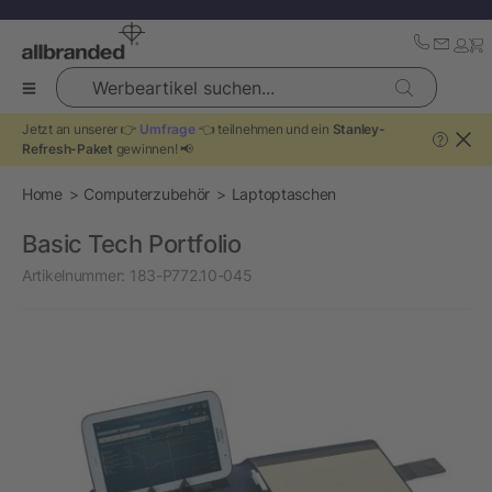
Werbeartikel suchen...
Jetzt an unserer 👉
Umfrage
👈 teilnehmen und ein
Stanley-
?
Refresh-Paket
gewinnen! 📢
Home
Computerzubehör
Laptoptaschen
Basic Tech Portfolio
Artikelnummer:
183-P772.10-045