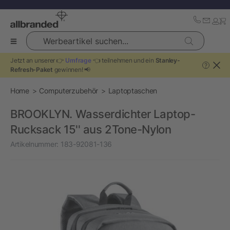
Werbeartikel suchen...
Jetzt an unserer 👉
Umfrage
👈 teilnehmen und ein
Stanley-
?
Refresh-Paket
gewinnen! 📢
Home
Computerzubehör
Laptoptaschen
BROOKLYN. Wasserdichter Laptop-
Rucksack 15'' aus 2Tone-Nylon
Artikelnummer:
183-92081-136