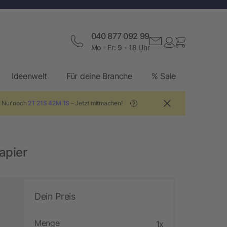
040 877 092 99
Mo - Fr: 9 - 18 Uhr
Ideenwelt
Für deine Branche
% Sale
! Nur noch
2T 21S 42M 0S
– Jetzt mitmachen!
?
apier
Dein Preis
Menge
1x