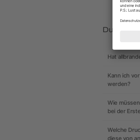
Du hast F
Hat allbrand
Kann ich vo
werden?
Wie müssen 
bei der Erst
Welche Druc
diese von a