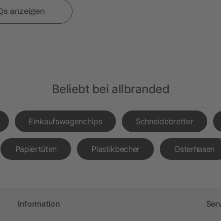
Qs anzeigen
Beliebt bei allbranded
Einkaufswagenchips
Schneidebretter
Papiertüten
Plastikbecher
Osterhasen
Information
Ser