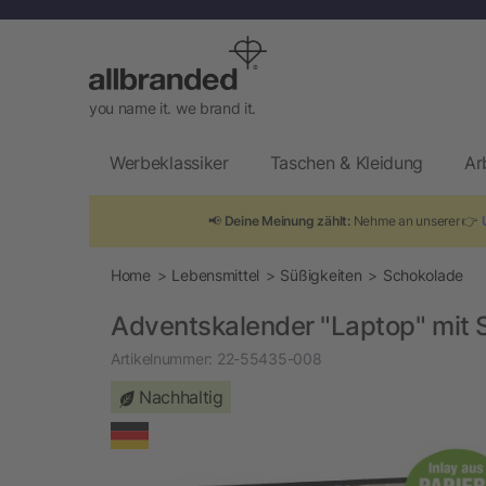
you name it. we brand it.
Werbeklassiker
Taschen & Kleidung
Ar
📢
Deine Meinung zählt:
Nehme an unserer 👉
Home
Lebensmittel
Süßigkeiten
Schokolade
Adventskalender "Laptop" mit Sa
Artikelnummer:
22-55435-008
Nachhaltig