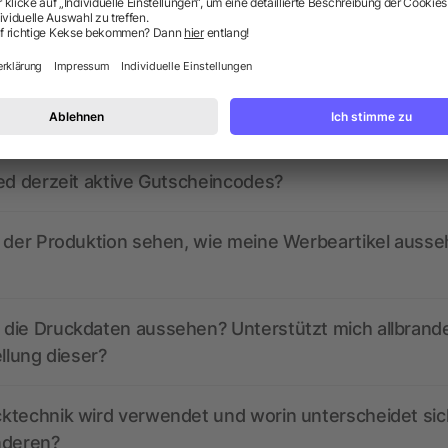
ragen? Wir haben die Antworten.
ed derzeit aktive Gutscheincodes?
r der Produktion sehen, wie meine Werbeartikel auss
die Druckdaten aussehen? Unterstützt mich allbrand
ellung dieser?
ktechnik wird verwendet und worin unterscheidet sic
nderen?