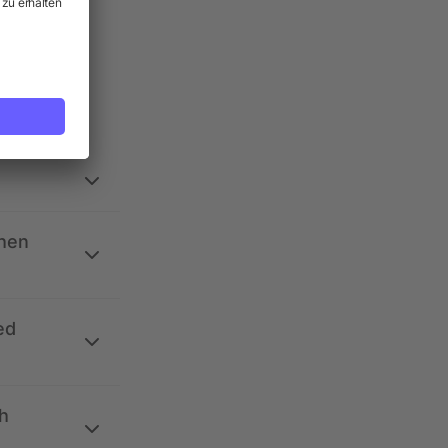
ehen
ed
h