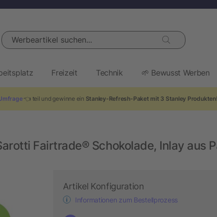
Werbeartikel suchen...
beitsplatz
Freizeit
Technik
🌱 Bewusst Werben
Umfrage
👈 teil und gewinne ein
Stanley-Refresh-Paket mit 3 Stanley Produkten
rotti Fairtrade® Schokolade, Inlay aus P
Artikel Konfiguration
Informationen zum Bestellprozess