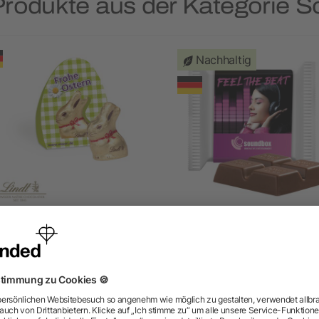
Produkte aus der Kategorie 
Nachhaltig
Lindt Goldhase, 10 g
Ritter SPORT mini
Osterboten
ab 1,07 €
ab 0,49 €