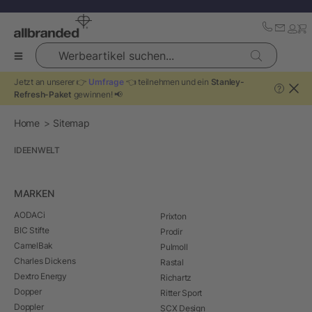
Werbeartikel suchen...
Jetzt an unserer 👉
Umfrage
👈 teilnehmen und ein
Stanley-
?
Refresh-Paket
gewinnen! 📢
Home
Sitemap
IDEENWELT
MARKEN
AODACi
Prixton
BIC Stifte
Prodir
CamelBak
Pulmoll
Charles Dickens
Rastal
Dextro Energy
Richartz
Dopper
Ritter Sport
Doppler
SCX Design