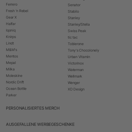
Ferrero
Senator
Fresh 'n Rebel
Stabilo
Gear X
Stanley
Halfar
Stanley/Stella
Iqoniq
Swiss Peak
Knirps
tic tac
Lindt
Toblerone
M&M's
Tony's Chocolonely
Mentos
Urban Vitamin
Mepal
Victorinox
Milka
Waterman
Moleskine
Wellmark
Nordic Drift
Wenger
Ocean Bottle
XD Design
Parker
PERSONALISIERTES MERCH
AUSGEFALLENE WERBEGESCHENKE